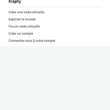
Klapty
Créer une visite virtuelle
Explorer le monde
Forum visite virtuelle
Créer un compte
Connectez-vous à votre compte
Concept
Comment créer une visite virtuelle
Fonctionnalités
Découvrez nos formules ici
Le concept Klapty
Explorer par catégorie
Divers