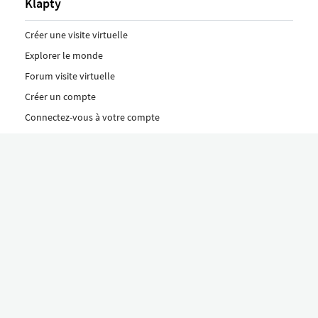
Klapty
Créer une visite virtuelle
Explorer le monde
Forum visite virtuelle
Créer un compte
Connectez-vous à votre compte
Concept
Comment créer une visite virtuelle
Fonctionnalités
Découvrez nos formules ici
Le concept Klapty
Explorer par catégorie
Divers