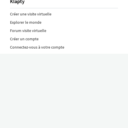
Klapty
Créer une visite virtuelle
Explorer le monde
Forum visite virtuelle
Créer un compte
Connectez-vous à votre compte
Concept
Comment créer une visite virtuelle
Fonctionnalités
Découvrez nos formules ici
Le concept Klapty
Explorer par catégorie
Divers