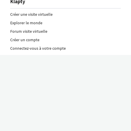
Klapty
Créer une visite virtuelle
Explorer le monde
Forum visite virtuelle
Créer un compte
Connectez-vous à votre compte
Concept
Comment créer une visite virtuelle
Fonctionnalités
Découvrez nos formules ici
Le concept Klapty
Explorer par catégorie
Divers