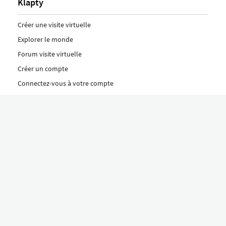
Klapty
Créer une visite virtuelle
Explorer le monde
Forum visite virtuelle
Créer un compte
Connectez-vous à votre compte
Concept
Comment créer une visite virtuelle
Fonctionnalités
Découvrez nos formules ici
Le concept Klapty
Explorer par catégorie
Divers