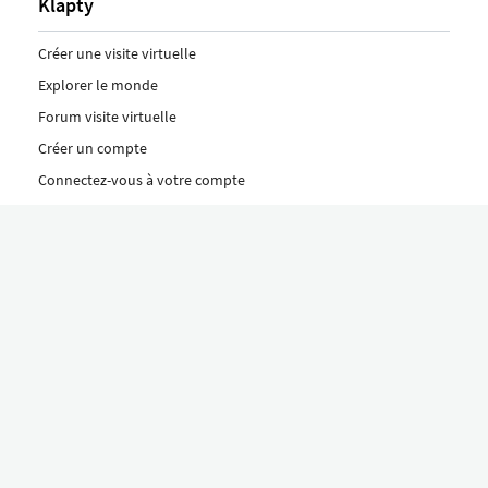
Klapty
Créer une visite virtuelle
Explorer le monde
Forum visite virtuelle
Créer un compte
Connectez-vous à votre compte
Concept
Comment créer une visite virtuelle
Fonctionnalités
Découvrez nos formules ici
Le concept Klapty
Explorer par catégorie
Divers