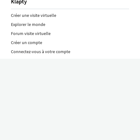
Klapty
Créer une visite virtuelle
Explorer le monde
Forum visite virtuelle
Créer un compte
Connectez-vous à votre compte
Concept
Comment créer une visite virtuelle
Fonctionnalités
Découvrez nos formules ici
Le concept Klapty
Explorer par catégorie
Divers