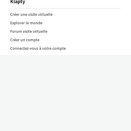
Klapty
Créer une visite virtuelle
Explorer le monde
Forum visite virtuelle
Créer un compte
Connectez-vous à votre compte
Concept
Comment créer une visite virtuelle
Fonctionnalités
Découvrez nos formules ici
Le concept Klapty
Explorer par catégorie
Divers