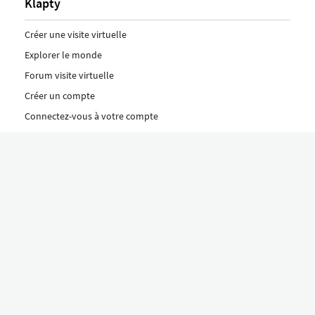
Klapty
Créer une visite virtuelle
Explorer le monde
Forum visite virtuelle
Créer un compte
Connectez-vous à votre compte
Concept
Comment créer une visite virtuelle
Fonctionnalités
Découvrez nos formules ici
Le concept Klapty
Explorer par catégorie
Divers