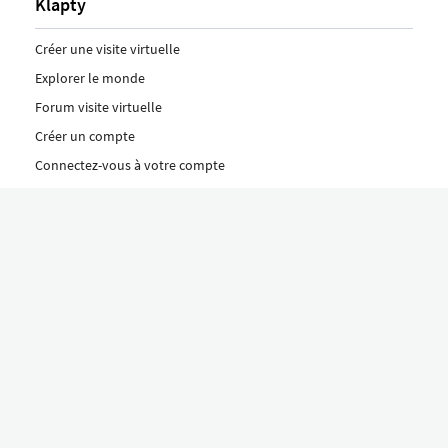
Klapty
Créer une visite virtuelle
Explorer le monde
Forum visite virtuelle
Créer un compte
Connectez-vous à votre compte
Concept
Comment créer une visite virtuelle
Fonctionnalités
Découvrez nos formules ici
Le concept Klapty
Explorer par catégorie
Divers