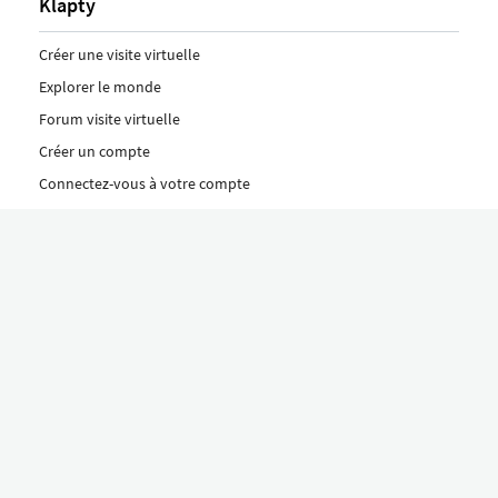
Klapty
Créer une visite virtuelle
Explorer le monde
Forum visite virtuelle
Créer un compte
Connectez-vous à votre compte
Concept
Comment créer une visite virtuelle
Fonctionnalités
Découvrez nos formules ici
Le concept Klapty
Explorer par catégorie
Divers