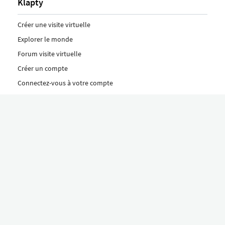
Klapty
Créer une visite virtuelle
Explorer le monde
Forum visite virtuelle
Créer un compte
Connectez-vous à votre compte
Concept
Comment créer une visite virtuelle
Fonctionnalités
Découvrez nos formules ici
Le concept Klapty
Explorer par catégorie
Divers