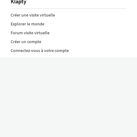
Klapty
Créer une visite virtuelle
Explorer le monde
Forum visite virtuelle
Créer un compte
Connectez-vous à votre compte
Concept
Comment créer une visite virtuelle
Fonctionnalités
Découvrez nos formules ici
Le concept Klapty
Explorer par catégorie
Divers