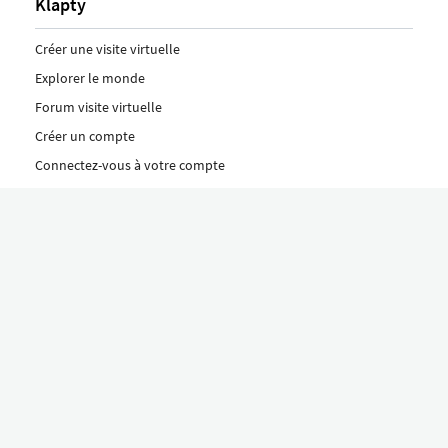
Klapty
Créer une visite virtuelle
Explorer le monde
Forum visite virtuelle
Créer un compte
Connectez-vous à votre compte
Concept
Comment créer une visite virtuelle
Fonctionnalités
Découvrez nos formules ici
Le concept Klapty
Explorer par catégorie
Divers