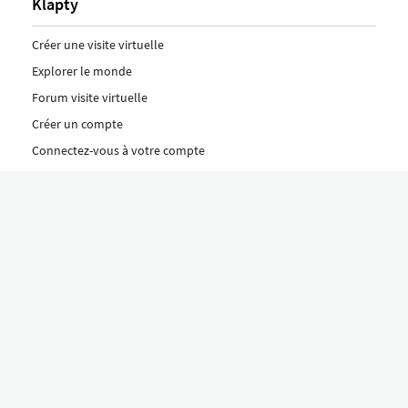
Klapty
Créer une visite virtuelle
Explorer le monde
Forum visite virtuelle
Créer un compte
Connectez-vous à votre compte
Concept
Comment créer une visite virtuelle
Fonctionnalités
Découvrez nos formules ici
Le concept Klapty
Explorer par catégorie
Divers