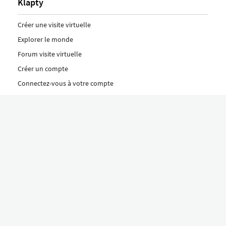
Klapty
Créer une visite virtuelle
Explorer le monde
Forum visite virtuelle
Créer un compte
Connectez-vous à votre compte
Concept
Comment créer une visite virtuelle
Fonctionnalités
Découvrez nos formules ici
Le concept Klapty
Explorer par catégorie
Divers