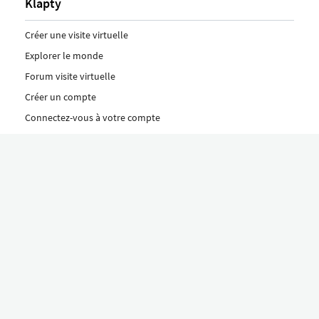
Klapty
Créer une visite virtuelle
Explorer le monde
Forum visite virtuelle
Créer un compte
Connectez-vous à votre compte
Concept
Comment créer une visite virtuelle
Fonctionnalités
Découvrez nos formules ici
Le concept Klapty
Explorer par catégorie
Divers