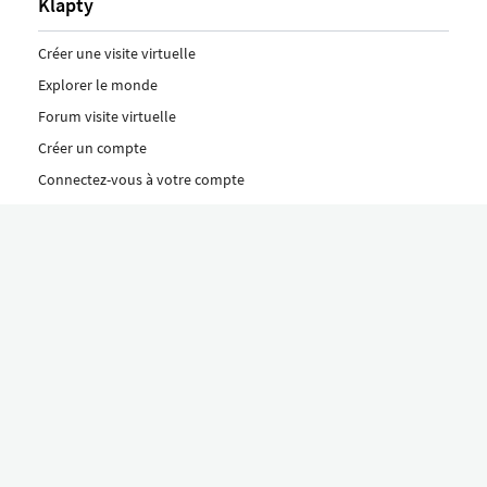
Klapty
Créer une visite virtuelle
Explorer le monde
Forum visite virtuelle
Créer un compte
Connectez-vous à votre compte
Concept
Comment créer une visite virtuelle
Fonctionnalités
Découvrez nos formules ici
Le concept Klapty
Explorer par catégorie
Divers