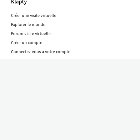
Klapty
Créer une visite virtuelle
Explorer le monde
Forum visite virtuelle
Créer un compte
Connectez-vous à votre compte
Concept
Comment créer une visite virtuelle
Fonctionnalités
Découvrez nos formules ici
Le concept Klapty
Explorer par catégorie
Divers