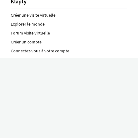
Klapty
Créer une visite virtuelle
Explorer le monde
Forum visite virtuelle
Créer un compte
Connectez-vous à votre compte
Concept
Comment créer une visite virtuelle
Fonctionnalités
Découvrez nos formules ici
Le concept Klapty
Explorer par catégorie
Divers