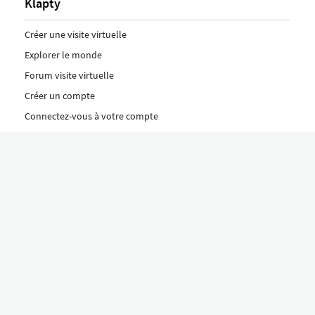
Klapty
Créer une visite virtuelle
Explorer le monde
Forum visite virtuelle
Créer un compte
Connectez-vous à votre compte
Concept
Comment créer une visite virtuelle
Fonctionnalités
Découvrez nos formules ici
Le concept Klapty
Explorer par catégorie
Divers