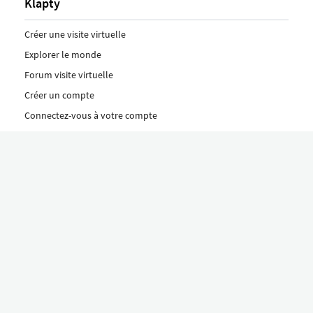
Klapty
Créer une visite virtuelle
Explorer le monde
Forum visite virtuelle
Créer un compte
Connectez-vous à votre compte
Concept
Comment créer une visite virtuelle
Fonctionnalités
Découvrez nos formules ici
Le concept Klapty
Explorer par catégorie
Divers