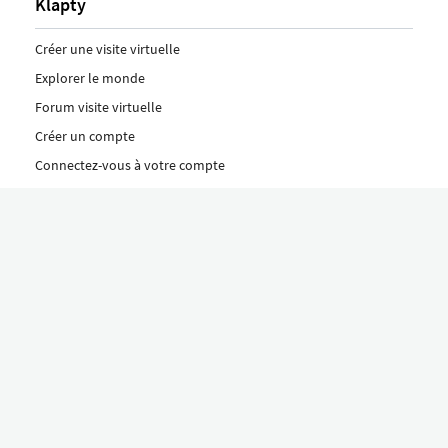
Klapty
Créer une visite virtuelle
Explorer le monde
Forum visite virtuelle
Créer un compte
Connectez-vous à votre compte
Concept
Comment créer une visite virtuelle
Fonctionnalités
Découvrez nos formules ici
Le concept Klapty
Explorer par catégorie
Divers