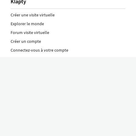
Klapty
Créer une visite virtuelle
Explorer le monde
Forum visite virtuelle
Créer un compte
Connectez-vous à votre compte
Concept
Comment créer une visite virtuelle
Fonctionnalités
Découvrez nos formules ici
Le concept Klapty
Explorer par catégorie
Divers