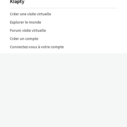
Klapty
Créer une visite virtuelle
Explorer le monde
Forum visite virtuelle
Créer un compte
Connectez-vous à votre compte
Concept
Comment créer une visite virtuelle
Fonctionnalités
Découvrez nos formules ici
Le concept Klapty
Explorer par catégorie
Divers