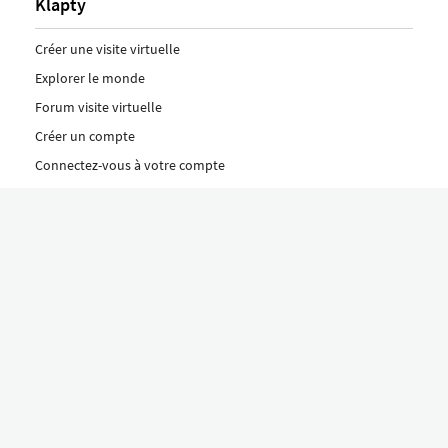
Klapty
Créer une visite virtuelle
Explorer le monde
Forum visite virtuelle
Créer un compte
Connectez-vous à votre compte
Concept
Comment créer une visite virtuelle
Fonctionnalités
Découvrez nos formules ici
Le concept Klapty
Explorer par catégorie
Divers