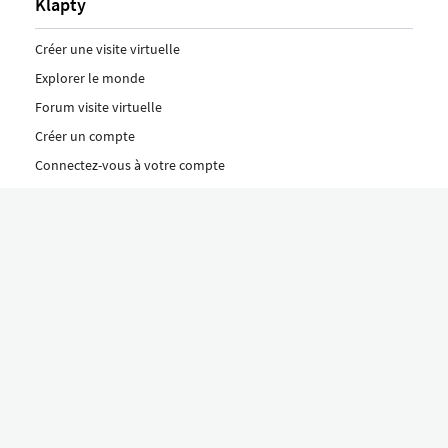
Klapty
Créer une visite virtuelle
Explorer le monde
Forum visite virtuelle
Créer un compte
Connectez-vous à votre compte
Concept
Comment créer une visite virtuelle
Fonctionnalités
Découvrez nos formules ici
Le concept Klapty
Explorer par catégorie
Divers