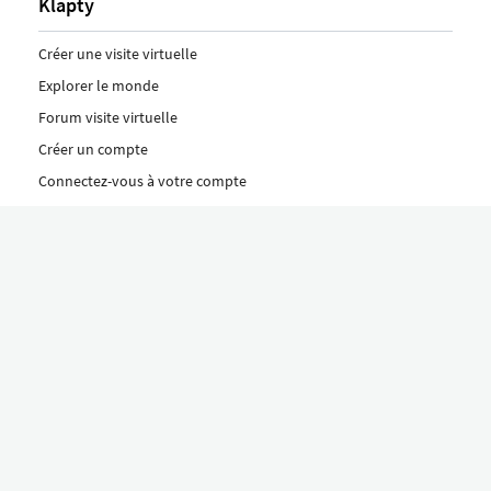
Klapty
Créer une visite virtuelle
Explorer le monde
Forum visite virtuelle
Créer un compte
Connectez-vous à votre compte
Concept
Comment créer une visite virtuelle
Fonctionnalités
Découvrez nos formules ici
Le concept Klapty
Explorer par catégorie
Divers