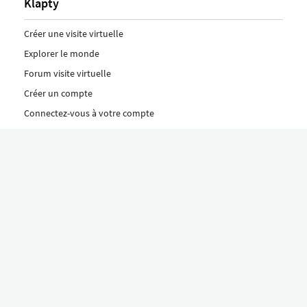
Klapty
Créer une visite virtuelle
Explorer le monde
Forum visite virtuelle
Créer un compte
Connectez-vous à votre compte
Concept
Comment créer une visite virtuelle
Fonctionnalités
Découvrez nos formules ici
Le concept Klapty
Explorer par catégorie
Divers