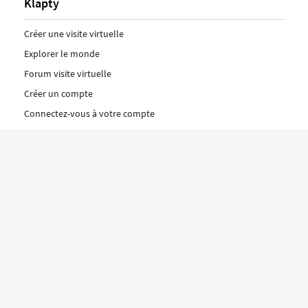
Klapty
Créer une visite virtuelle
Explorer le monde
Forum visite virtuelle
Créer un compte
Connectez-vous à votre compte
Concept
Comment créer une visite virtuelle
Fonctionnalités
Découvrez nos formules ici
Le concept Klapty
Explorer par catégorie
Divers