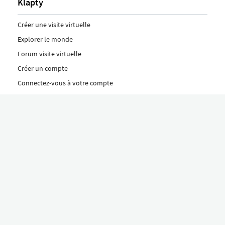
Klapty
Créer une visite virtuelle
Explorer le monde
Forum visite virtuelle
Créer un compte
Connectez-vous à votre compte
Concept
Comment créer une visite virtuelle
Fonctionnalités
Découvrez nos formules ici
Le concept Klapty
Explorer par catégorie
Divers