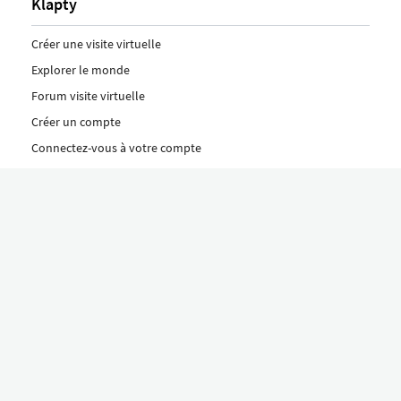
Klapty
Créer une visite virtuelle
Explorer le monde
Forum visite virtuelle
Créer un compte
Connectez-vous à votre compte
Concept
Comment créer une visite virtuelle
Fonctionnalités
Découvrez nos formules ici
Le concept Klapty
Explorer par catégorie
Divers