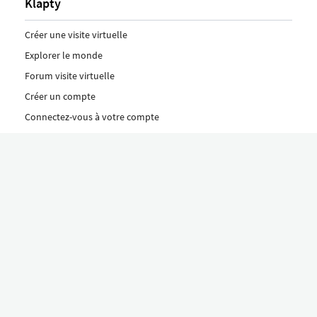
Klapty
Créer une visite virtuelle
Explorer le monde
Forum visite virtuelle
Créer un compte
Connectez-vous à votre compte
Concept
Comment créer une visite virtuelle
Fonctionnalités
Découvrez nos formules ici
Le concept Klapty
Explorer par catégorie
Divers