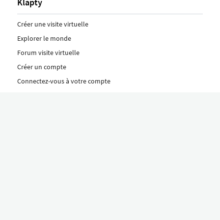
Klapty
Créer une visite virtuelle
Explorer le monde
Forum visite virtuelle
Créer un compte
Connectez-vous à votre compte
Concept
Comment créer une visite virtuelle
Fonctionnalités
Découvrez nos formules ici
Le concept Klapty
Explorer par catégorie
Divers