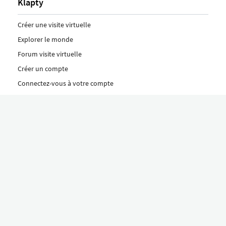
Klapty
Créer une visite virtuelle
Explorer le monde
Forum visite virtuelle
Créer un compte
Connectez-vous à votre compte
Concept
Comment créer une visite virtuelle
Fonctionnalités
Découvrez nos formules ici
Le concept Klapty
Explorer par catégorie
Divers