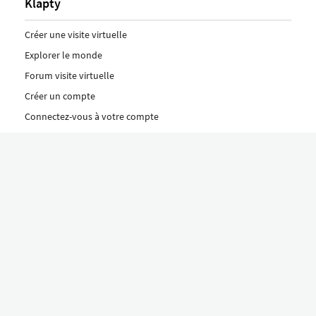
Klapty
Créer une visite virtuelle
Explorer le monde
Forum visite virtuelle
Créer un compte
Connectez-vous à votre compte
Concept
Comment créer une visite virtuelle
Fonctionnalités
Découvrez nos formules ici
Le concept Klapty
Explorer par catégorie
Divers