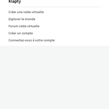
Klapty
Créer une visite virtuelle
Explorer le monde
Forum visite virtuelle
Créer un compte
Connectez-vous à votre compte
Concept
Comment créer une visite virtuelle
Fonctionnalités
Découvrez nos formules ici
Le concept Klapty
Explorer par catégorie
Divers