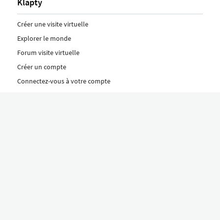
Klapty
Créer une visite virtuelle
Explorer le monde
Forum visite virtuelle
Créer un compte
Connectez-vous à votre compte
Concept
Comment créer une visite virtuelle
Fonctionnalités
Découvrez nos formules ici
Le concept Klapty
Explorer par catégorie
Divers