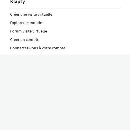
Klapty
Créer une visite virtuelle
Explorer le monde
Forum visite virtuelle
Créer un compte
Connectez-vous à votre compte
Concept
Comment créer une visite virtuelle
Fonctionnalités
Découvrez nos formules ici
Le concept Klapty
Explorer par catégorie
Divers