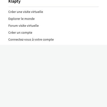
Klapty
Créer une visite virtuelle
Explorer le monde
Forum visite virtuelle
Créer un compte
Connectez-vous à votre compte
Concept
Comment créer une visite virtuelle
Fonctionnalités
Découvrez nos formules ici
Le concept Klapty
Explorer par catégorie
Divers