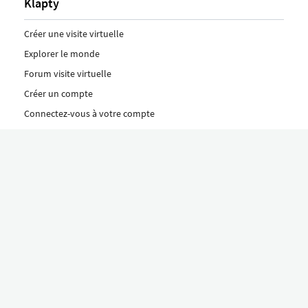
Klapty
Créer une visite virtuelle
Explorer le monde
Forum visite virtuelle
Créer un compte
Connectez-vous à votre compte
Concept
Comment créer une visite virtuelle
Fonctionnalités
Découvrez nos formules ici
Le concept Klapty
Explorer par catégorie
Divers