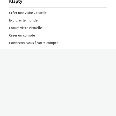
Klapty
Créer une visite virtuelle
Explorer le monde
Forum visite virtuelle
Créer un compte
Connectez-vous à votre compte
Concept
Comment créer une visite virtuelle
Fonctionnalités
Découvrez nos formules ici
Le concept Klapty
Explorer par catégorie
Divers