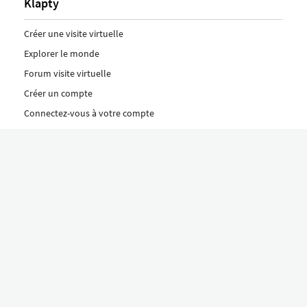
Klapty
Créer une visite virtuelle
Explorer le monde
Forum visite virtuelle
Créer un compte
Connectez-vous à votre compte
Concept
Comment créer une visite virtuelle
Fonctionnalités
Découvrez nos formules ici
Le concept Klapty
Explorer par catégorie
Divers