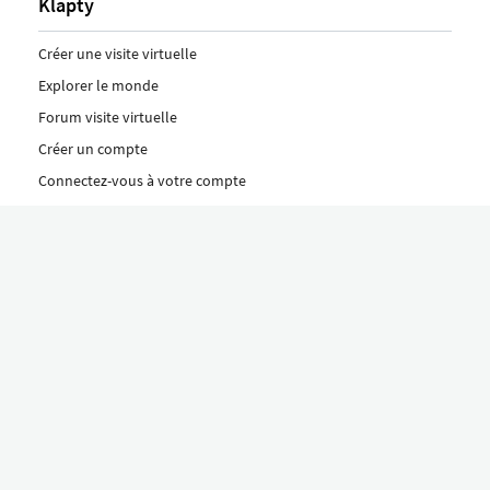
Klapty
Créer une visite virtuelle
Explorer le monde
Forum visite virtuelle
Créer un compte
Connectez-vous à votre compte
Concept
Comment créer une visite virtuelle
Fonctionnalités
Découvrez nos formules ici
Le concept Klapty
Explorer par catégorie
Divers