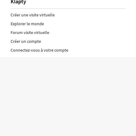
Klapty
Créer une visite virtuelle
Explorer le monde
Forum visite virtuelle
Créer un compte
Connectez-vous à votre compte
Concept
Comment créer une visite virtuelle
Fonctionnalités
Découvrez nos formules ici
Le concept Klapty
Explorer par catégorie
Divers