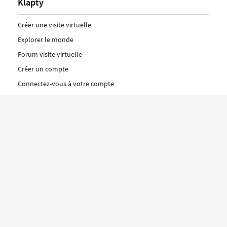
Klapty
Créer une visite virtuelle
Explorer le monde
Forum visite virtuelle
Créer un compte
Connectez-vous à votre compte
Concept
Comment créer une visite virtuelle
Fonctionnalités
Découvrez nos formules ici
Le concept Klapty
Explorer par catégorie
Divers