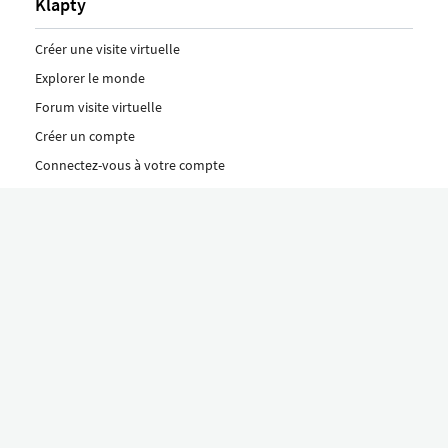
Klapty
Créer une visite virtuelle
Explorer le monde
Forum visite virtuelle
Créer un compte
Connectez-vous à votre compte
Concept
Comment créer une visite virtuelle
Fonctionnalités
Découvrez nos formules ici
Le concept Klapty
Explorer par catégorie
Divers