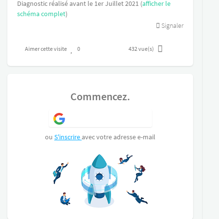
Reserve de 1000 litres d'eau enterrée
Diagnostic réalisé avant le 1er Juillet 2021 (
afficher le
Poêle a bois, double vitrage. Aucun travaux a
schéma complet
)
prévoir .
Signaler
Aimer cette visite
0
432
vue(s)
Commencez.
S'inscrire avec Google
ou
S'inscrire
avec votre adresse e-mail