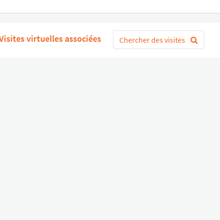
Visites virtuelles associées
Chercher des visites
mencer
ou
Connectez-vous avec Google
S'
Divers
Liens utiles
Boutique Matériel
Statut de nos services
Engagez un Pro
Jobs
FAQ
Nous contacter
Qui sommes-nous