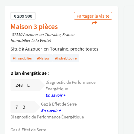
€
209 900
Partager la visite
Maison 3 pièces
37110 Auzouer-en-Touraine, France
Immobilier (à la Vente)
Situé à Auzouer-en-Touraine, proche toutes
commodités (autoroute A10, commerces) venez
#Immobilier
#Maison
#IndreEtLoire
découvrir cette agréable maison très bien
entretenue de 71.93 m² habitable dans un secteur
Bilan énergétique :
résidentiel au calme.
Diagnostic de Performance
Cette maison de 2012 vous accueille avec une
248 E
Énergétique
pièce de vie de 28.58 m² ouvrant sur une cuisine
En savoir +
aménagée et équipée de 8.55 m² deux chambres
Gaz à Effet de Serre
chacune avec son placard et une salle d'eau avec
7 B
En savoir +
sa douche a l'italienne
Diagnostic de Performance Énergétique
En plus un cellier et un garage.
L'ensemble sur un terrain clôturé de 509 m² .
Gaz à Effet de Serre