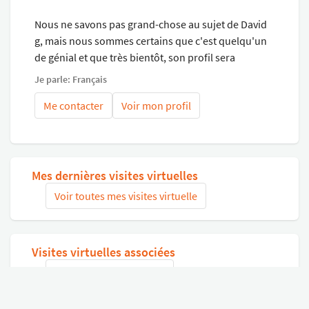
en suite parentale.
Nous ne savons pas grand-chose au sujet de David
g, mais nous sommes certains que c'est quelqu'un
L’installation électrique est neuve et a été réceptionnée
de génial et que très bientôt, son profil sera
par un organisme de contrôle.
complété.
Nouvelle chaudière à condensation au gaz propane
Je parle: Français
(réservoir installé dans le jardin).
Me contacter
Voir mon profil
Mes dernières visites virtuelles
Voir toutes mes visites virtuelle
Visites virtuelles associées
Chercher des visites