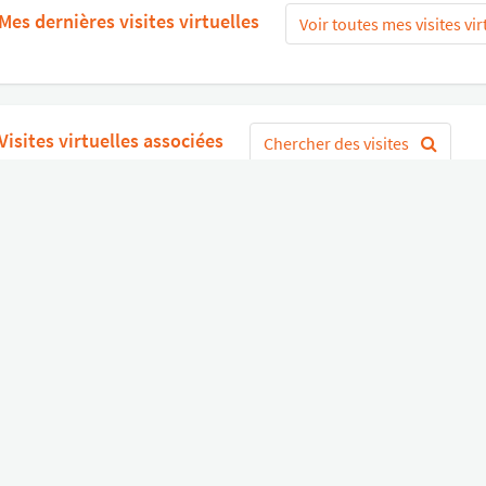
Mes dernières visites virtuelles
Voir toutes mes visites vir
Visites virtuelles associées
Chercher des visites
mencer
ou
Connectez-vous avec Google
S'
Divers
Liens utiles
Boutique Matériel
Statut de nos services
Engagez un Pro
Jobs
FAQ
Nous contacter