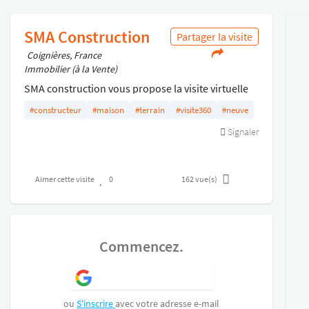
SMA Construction
Partager la visite
Coignières, France
Immobilier (à la Vente)
SMA construction vous propose la visite virtuelle
d'une maison témoin. nDomexpo Coignieres
#constructeur
#maison
#terrain
#visite360
#neuve
Signaler
Aimer cette visite
0
162
vue(s)
Commencez.
S'inscrire avec Google
ou
S'inscrire
avec votre adresse e-mail